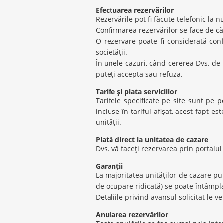
Efectuarea rezervărilor
Rezervările pot fi făcute telefonic la
Confirmarea rezervărilor se face de că
O rezervare poate fi considerată conf
societăţii.
În unele cazuri, când cererea Dvs. de 
puteţi accepta sau refuza.
Tarife şi plata serviciilor
Tarifele specificate pe site sunt pe 
incluse în tariful afişat, acest fapt es
unităţii.
Plată direct la unitatea de cazare
Dvs. vă faceţi rezervarea prin portalul 
Garanţii
La majoritatea unităţilor de cazare put
de ocupare ridicată) se poate întâmpla 
Detaliile privind avansul solicitat le v
Anularea rezervărilor