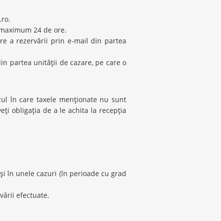
.ro.
în maximum 24 de ore.
re a rezervării prin e-mail din partea
in partea unităţii de cazare, pe care o
azul în care taxele menţionate nu sunt
veţi obligaţia de a le achita la recepţia
 şi în unele cazuri (în perioade cu grad
vării efectuate.