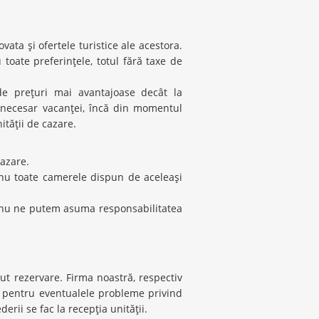
ata şi ofertele turistice ale acestora.
toate preferinţele, totul fără taxe de
de preţuri mai avantajoase decât la
l necesar vacanţei, încă din momentul
ităţii de cazare.
cazare.
i nu toate camerele dispun de aceleaşi
ar nu ne putem asuma responsabilitatea
cut rezervare. Firma noastră, respectiv
il pentru eventualele probleme privind
erii se fac la recepţia unităţii.