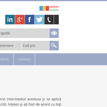
rapidă
ezervare
Cod pin
oferte
Contact
prin intermediul acestuia şi se aplică
tit, înţeles şi aţi fost de acord cu toţi