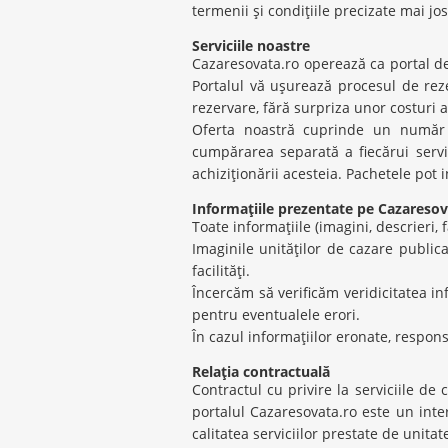
termenii şi condiţiile precizate mai jos
Serviciile noastre
Cazaresovata.ro operează ca portal de 
Portalul vă uşurează procesul de reze
rezervare, fără surpriza unor costuri a
Oferta noastră cuprinde un număr s
cumpărarea separată a fiecărui servi
achiziţionării acesteia. Pachetele pot i
Informaţiile prezentate pe Cazaresov
Toate informaţiile (imagini, descrieri, 
Imaginile unităţilor de cazare public
facilităţi.
Încercăm să verificăm veridicitatea i
pentru eventualele erori.
În cazul informaţiilor eronate, respon
Relaţia contractuală
Contractul cu privire la serviciile de
portalul Cazaresovata.ro este un inte
calitatea serviciilor prestate de unitat