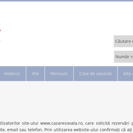
Căutare 
Număr r
Hoteluri
Vile
Pensiuni
Case de vacanță
Alte 
zatorilor site-ului www.cazaresovata.ro, care solicită rezervări 
te, email sau telefon. Prin utilizarea website-ului confirmați că aţi ci