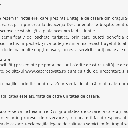
.
rezervări hoteliere, care prezintă unităţile de cazare din oraşul Sov
rvare, prin punerea la dispoziţia Dvs. unei oferte bogate, pentru 
scunse ce vă obligă la plata acestora la destinaţie.
emnificativ de pachete turistice, prin care puteţi beneficia 
ciu inclus în pachet, şi vă puteţi estima mai exact bugetul tota
nclude mai multe nopţi, masa, şi acces la serviciile adiţionale ale un
ata.ro
facilităţi) prezentate pe portal ne sunt oferite de către unităţile de 
ate pe site-ul www.cazaresovata.ro sunt cu titlu de prezentare ş
nformaţiilor primite, pentru a vă prezenta detalii cât mai reale, d
sabilitatea este asumată de către unitatea de cazare.
 cazare se va încheia între Dvs. şi unitatea de cazare la care aţi fă
rmediar în procesul de rezervare, şi nu poate fi facut responsab
ea de cazare. Reclamaţiile legate de calitatea serviciilor în timpul şed