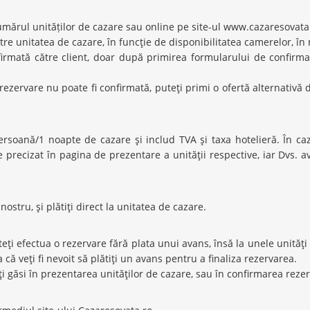
 numărul unităților de cazare sau online pe site-ul www.cazaresovata
tre unitatea de cazare, în funcţie de disponibilitatea camerelor, 
irmată către client, doar după primirea formularului de confirma
rezervare nu poate fi confirmată, puteţi primi o ofertă alternativă d
persoană/1 noapte de cazare şi includ TVA şi taxa hotelieră. În c
te precizat în pagina de prezentare a unităţii respective, iar Dvs. a
nostru, şi plătiţi direct la unitatea de cazare.
eţi efectua o rezervare fără plata unui avans, însă la unele unităţi
că veţi fi nevoit să plătiţi un avans pentru a finaliza rezervarea.
eţi găsi în prezentarea unităţilor de cazare, sau în confirmarea rezer